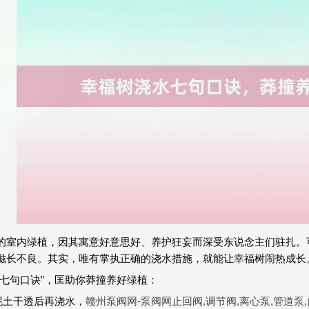
的室内绿植，因其寓意好意思好、养护狂妄而深受东说念主们驻扎。
滋长不良。其实，唯有掌执正确的浇水措施，就能让幸福树闹热成长
水七句口诀”，匡助你莽撞养好绿植：
*：泥土干透后再浇水，
赣州泵阀网-泵阀网止回阀,调节阀,离心泵,管道泵,