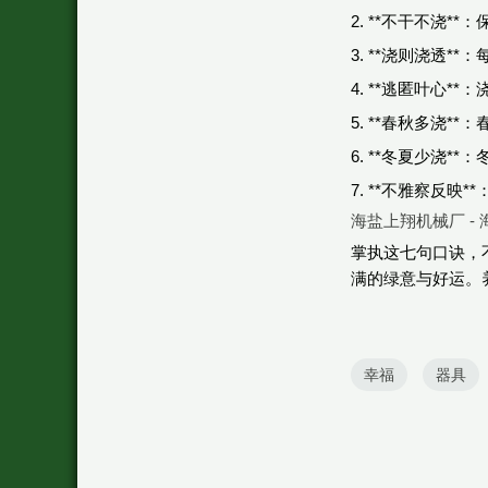
2. **不干不浇*
3. **浇则浇透*
4. **逃匿叶心
5. **春秋多浇
6. **冬夏少浇
7. **不雅察反
海盐上翔机械厂 -
掌执这七句口诀，
满的绿意与好运。
幸福
器具