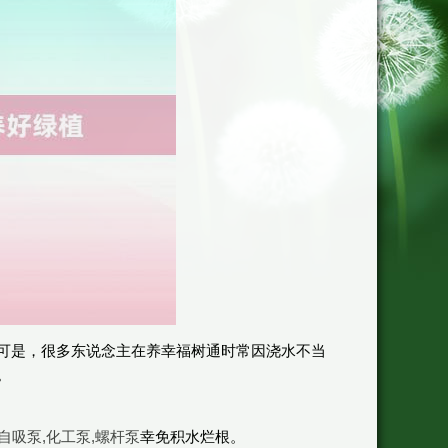
可是，很多东说念主在养幸福树通时常因浇水不当
。
自吸泵,化工泵,螺杆泵
幸免积水烂根。