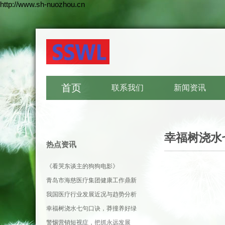
http://www.sh-nuozhou.cn
首页
联系我们
新闻资讯
幸福树浇水
热点资讯
《看哭东谈主的狗狗电影》
青岛市海慈医疗集团健康工作鼎新
引申
我国医疗行业发展近况与趋势分析
幸福树浇水七句口诀，莽撞养好绿
植
警惕营销短视症，把抓永远发展