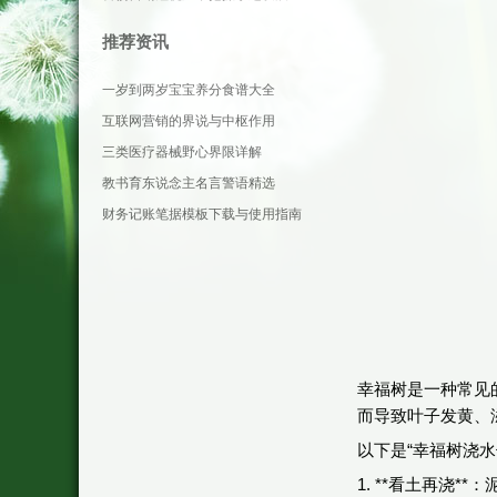
推荐资讯
一岁到两岁宝宝养分食谱大全
互联网营销的界说与中枢作用
三类医疗器械野心界限详解
教书育东说念主名言警语精选
财务记账笔据模板下载与使用指南
幸福树是一种常见
而导致叶子发黄、
以下是“幸福树浇
1. **看土再浇*