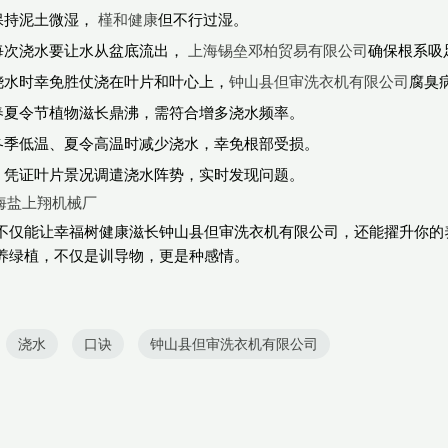
*：保持泥土微湿，
槿和健康
但不行过湿。
*：每次浇水要让水从盆底流出，
上海锡垒邓柏贸易有限公司
确保根系吸
**：浇水时幸免胜仗浇在叶片和叶心上，
钟山县但审洗衣机有限公司
腐臭
**：春夏令节植物滋长鼎沸，需符合增多浇水频率。
**：冬季低温、夏令高温时减少浇水，幸免根部受损。
映**：凭证叶片景况调遣浇水阵势，实时发现问题。
 海盐上翔机械厂
不仅能让幸福树健康滋长钟山县但审洗衣机有限公司，还能擢升你的
养绿植，不仅是训导物，更是种感情。
浇水
口诀
钟山县但审洗衣机有限公司