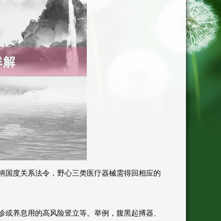
柄国度关系法令，野心三类医疗器械需得回相应的
诊或养息用的高风险竖立等。举例，腹黑起搏器、