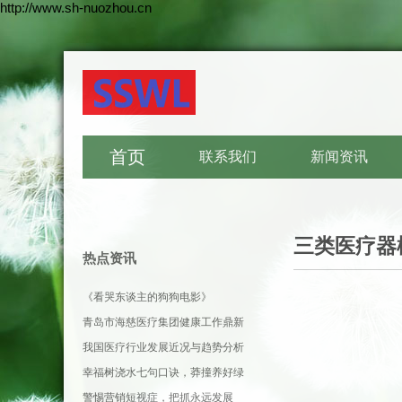
http://www.sh-nuozhou.cn
首页
联系我们
新闻资讯
三类医疗器
热点资讯
《看哭东谈主的狗狗电影》
青岛市海慈医疗集团健康工作鼎新
引申
我国医疗行业发展近况与趋势分析
幸福树浇水七句口诀，莽撞养好绿
植
警惕营销短视症，把抓永远发展