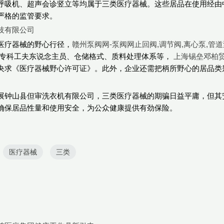
呼吸机、超声会诊竖立等均属于三类医疗器械。这些居品在使用经由
严格的监管要求。
技有限公司
医疗器械的野心行径，
赣州泵阀网-泵阀网止回阀,调节阀,离心泵,管道
专科工夫东说念主员、仓储格式、质料处理体系等，
上海锡垒邓柏
央求《医疗器械野心许可证》。此外，企业还需把柄所野心的居品类
展钟山县但审洗衣机有限公司，三类医疗器械的期骗日益平庸，但其
确保居品性量和使用安全，为公众健康提供有劲保险。
医疗器械
三类