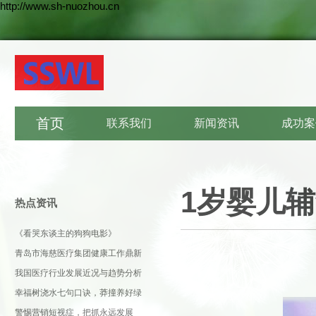
http://www.sh-nuozhou.cn
首页
联系我们
新闻资讯
成功案
1岁婴儿
热点资讯
《看哭东谈主的狗狗电影》
青岛市海慈医疗集团健康工作鼎新
引申
我国医疗行业发展近况与趋势分析
幸福树浇水七句口诀，莽撞养好绿
植
警惕营销短视症，把抓永远发展